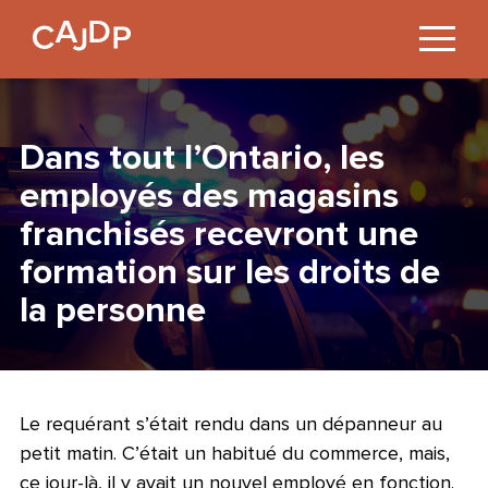
Jump
to
Content
Dans tout l’Ontario, les
employés des magasins
franchisés recevront une
formation sur les droits de
la personne
Le requérant s’était rendu dans un dépanneur au
petit matin. C’était un habitué du commerce, mais,
ce jour-là, il y avait un nouvel employé en fonction.