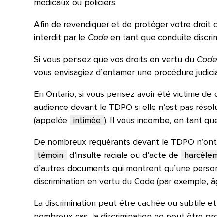
médicaux ou policiers.
Afin de revendiquer et de protéger votre droit d
interdit par le
Code
en tant que conduite discrim
Si vous pensez que vos droits en vertu du
Cod
vous envisagiez d’entamer une procédure judiciair
En Ontario, si vous pensez avoir été victime de
audience devant le TDPO si elle n’est pas résolu
(appelée
intimée
). Il vous incombe, en tant q
De nombreux requérants devant le TDPO n’ont 
témoin
d’insulte raciale ou d’acte de
harcèle
d’autres documents qui montrent qu’une personn
discrimination en vertu du Code (par exemple, 
La discrimination peut être cachée ou subtile et
nombreux cas, la discrimination ne peut être pr