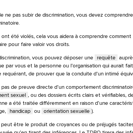
e ne pas subir de discrimination, vous devez comprendre e
inatoire.
e
ont été violés, cela vous aidera à comprendre comment 
e pour faire valoir vos droits.
 discrimination, vous pouvez déposer une
requête
auprès
e par vous et la personne ou l’organisation qui aurait fai
ue requérant, de prouver que la conduite d’un intimé équi
pas de preuve directe d’un comportement discriminatoir
ment sexuel
, ou des dossiers écrits clairs et vérifiables,
e a été traitée différemment en raison d’une caractérist
âge,
handicap
ou
orientation sexuelle
).
 peut être le produit de croyances ou de préjugés tacites
ouvée qu’en tirant des inférences. Le TDPO tirera des inf