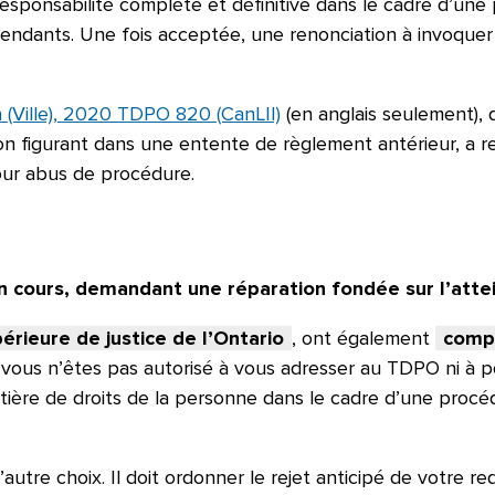
esponsabilité complète et définitive dans le cadre d’une p
endants. Une fois acceptée, une renonciation à invoquer la 
 (Ville), 2020 TDPO 820 (CanLII)
(en anglais seulement), 
ion figurant dans une entente de règlement antérieur, a r
pour abus de procédure.
t en cours, demandant une réparation fondée sur l’att
érieure de justice de l’Ontario
, ont également
comp
t vous n’êtes pas autorisé à vous adresser au TDPO ni à p
e de droits de la personne dans le cadre d’une procédur
tre choix. Il doit ordonner le rejet anticipé de votre requ