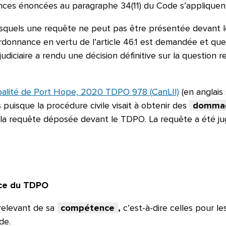
ances énoncées au paragraphe 34(11) du Code s’appliquen
 lesquels une requête ne peut pas être présentée devant l
 ordonnance en vertu de l’article 46.1 est demandée et que
 judiciaire a rendu une décision définitive sur la question 
palité de Port Hope, 2020 TDPO 978 (CanLII)
(en anglais
s puisque la procédure civile visait à obtenir des
dommag
s la requête déposée devant le TDPO. La requête a été j
nce du TDPO
relevant de sa
compétence
,
c’est-à-dire celles pour le
de.