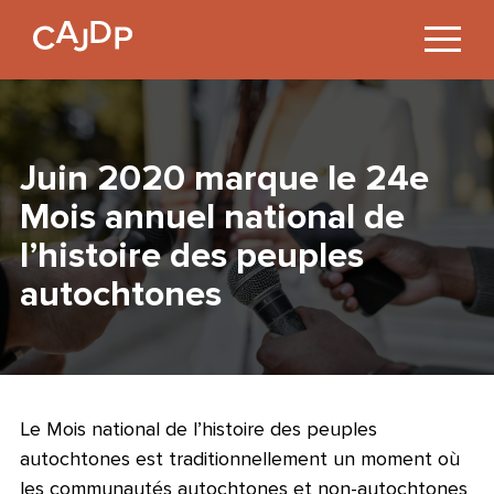
Jump
to
Content
Juin 2020 marque le 24e
Mois annuel national de
l’histoire des peuples
autochtones
Le Mois national de l’histoire des peuples
autochtones est traditionnellement un moment où
les communautés autochtones et non-autochtones