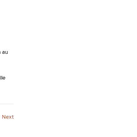
n au
lle
Next