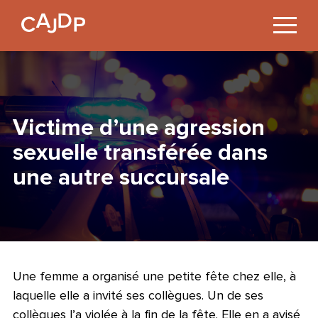
Jump
to
Content
Victime d’une agression
sexuelle transférée dans
une autre succursale
Une femme a organisé une petite fête chez elle, à
laquelle elle a invité ses collègues. Un de ses
collègues l’a violée à la fin de la fête. Elle en a avisé