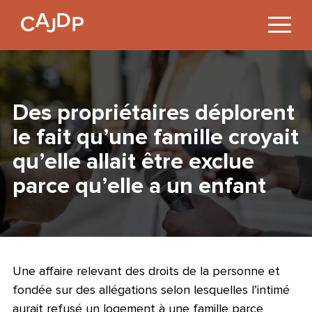
Jump
to
Content
Des propriétaires déplorent
le fait qu’une famille croyait
qu’elle allait être exclue
parce qu’elle a un enfant
Une affaire relevant des droits de la personne et
fondée sur des allégations selon lesquelles l’intimé
aurait refusé un logement à une famille parce