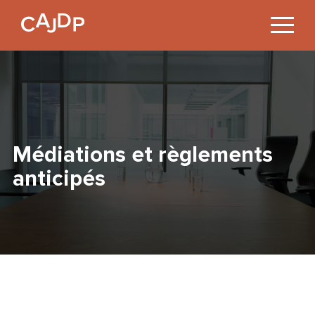
Jump
to
Content
Médiations et règlements
anticipés