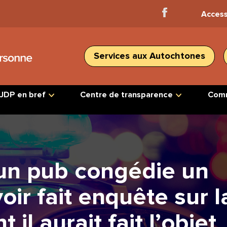
Facebook
Access
Home
Services aux Autochtones
JDP en bref
Centre de transparence
Comm
’un pub congédie un
ir fait enquête sur l
 il aurait fait l’objet