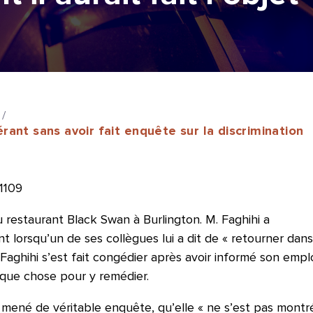
/
rant sans avoir fait enquête sur la discrimination
1109
restaurant Black Swan à Burlington. M. Faghihi a
t lorsqu’un de ses collègues lui a dit de « retourner dan
 Faghihi s’est fait congédier après avoir informé son emp
quelque chose pour y remédier.
as mené de véritable enquête, qu’elle « ne s’est pas montr