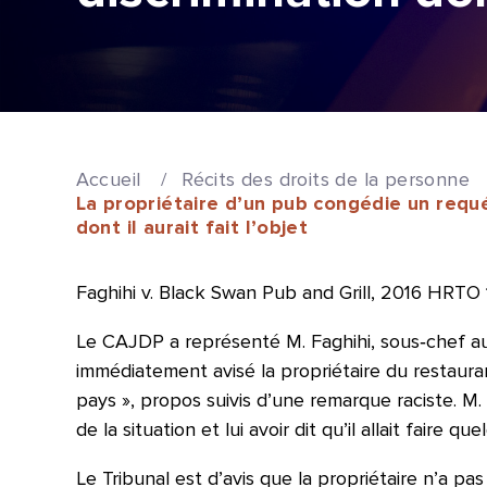
Accueil
/
Récits des droits de la personne
La propriétaire d’un pub congédie un requé
dont il aurait fait l’objet
Faghihi v. Black Swan Pub and Grill, 2016 HRTO 
Le CAJDP a représenté M. Faghihi, sous‑chef au 
immédiatement avisé la propriétaire du restauran
pays », propos suivis d’une remarque raciste. M.
de la situation et lui avoir dit qu’il allait faire 
Le Tribunal est d’avis que la propriétaire n’a p