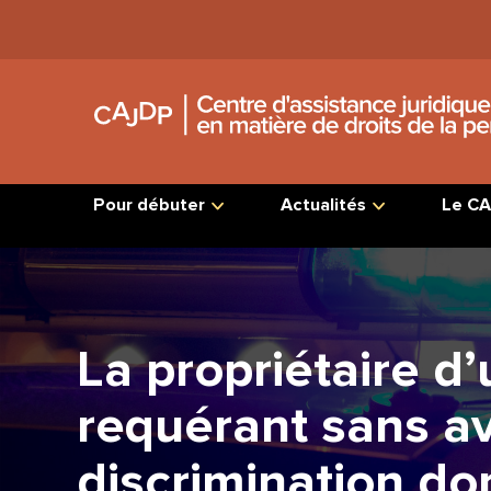
Jump
to
Content
Pour débuter
Actualités
Le CA
La propriétaire d
requérant sans avo
discrimination dont