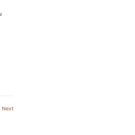
u
Next