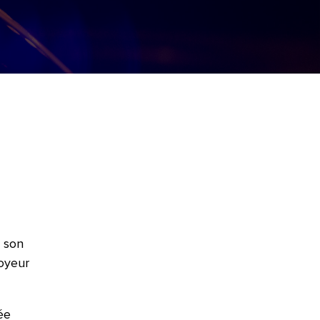
s son
loyeur
ée