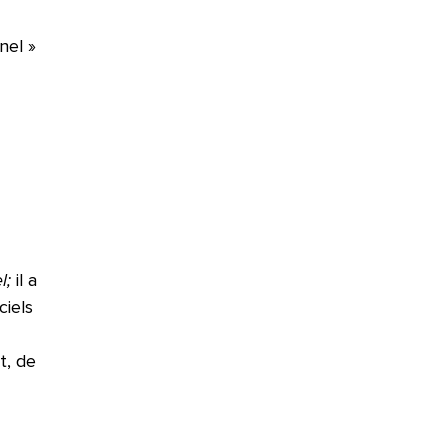
nel »
l;
il a
ciels
t, de