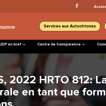
Facebook
Access
Home
Services aux Autochtones
JDP en bref
Centre de transparence
Comm
ES, 2022 HRTO 812: L
ale en tant que for
ons