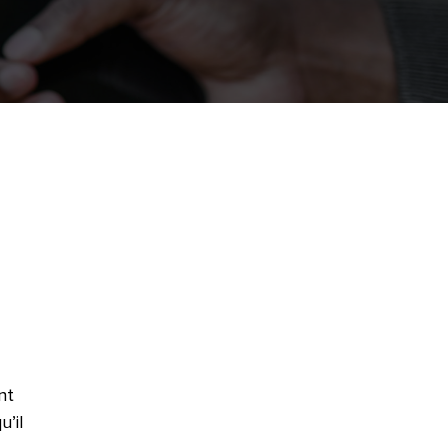
nt
’il