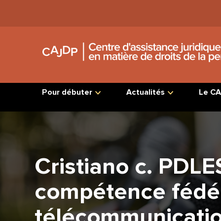
Jump
to
Content
Pour débuter
Actualités
Le CA
Cristiano c. PDL
compétence fédér
télécommunicati