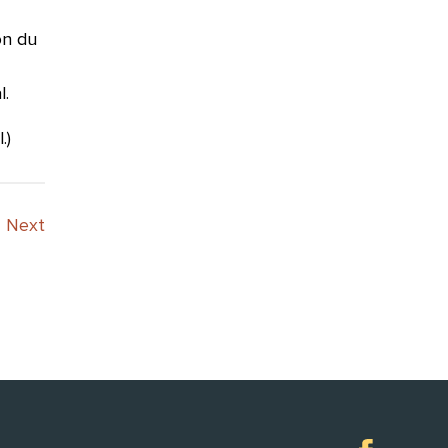
on du
l.
.)
Next