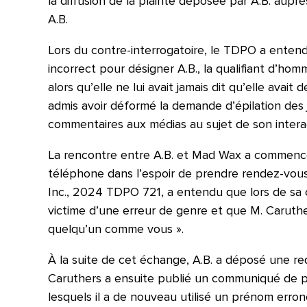
la diffusion de la plainte déposée par A.B. auprè
A.B.
Lors du contre-interrogatoire, le TDPO a entend
incorrect pour désigner A.B., la qualifiant d’hom
alors qu’elle ne lui avait jamais dit qu’elle ava
admis avoir déformé la demande d’épilation des j
commentaires aux médias au sujet de son intera
La rencontre entre A.B. et Mad Wax a commencé e
téléphone dans l’espoir de prendre rendez-vous.
Inc., 2024 TDPO 721, a entendu que lors de sa 
victime d’une erreur de genre et que M. Caruther
quelqu’un comme vous ».
À la suite de cet échange, A.B. a déposé une r
Caruthers a ensuite publié un communiqué de pr
lesquels il a de nouveau utilisé un prénom erron