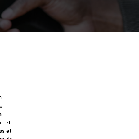
n
e
a
c. et
as et