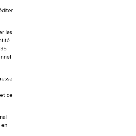
diter
r les
ntité
 35
onnel
resse
 et ce
nal
 en