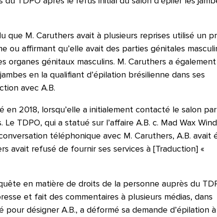
s du TDPO après le refus initial du salon d’épiler les jam
u que M. Caruthers avait à plusieurs reprises utilisé un 
me ou affirmant qu’elle avait des parties génitales masculi
it des organes génitaux masculins. M. Caruthers a également
ambes en la qualifiant d’épilation brésilienne dans ses
ction avec A.B.
n 2018, lorsqu’elle a initialement contacté le salon par
 Le TDPO, qui a statué sur l’affaire A.B. c. Mad Wax Wind
conversation téléphonique avec M. Caruthers, A.B. avait 
s avait refusé de fournir ses services à [Traduction] «
equête en matière de droits de la personne auprès du TD
esse et fait des commentaires à plusieurs médias, dans
é pour désigner A.B., a déformé sa demande d’épilation à 