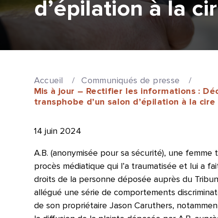
d’épilation à la ci
Accueil
/
Communiqués de presse
/
Mis à jour – Rectifier les informations : D
transphobe d’un salon d’épilation à la cire
14 juin 2024
A.B. (anonymisée pour sa sécurité), une femme 
procès médiatique qui l’a traumatisée et lui a fa
droits de la personne déposée auprès du Tribunal
allégué une série de comportements discriminato
de son propriétaire Jason Caruthers, notamme