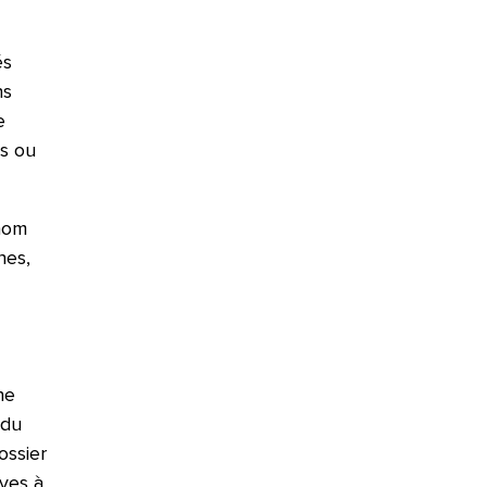
és
ns
e
ts ou
onom
nes,
ne
 du
ossier
ives à