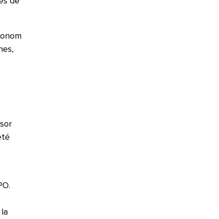
bes de
pronom
nes,
sor
été
PO.
la