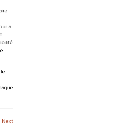
aire
our a
t
bilité
le
 le
chaque
Next