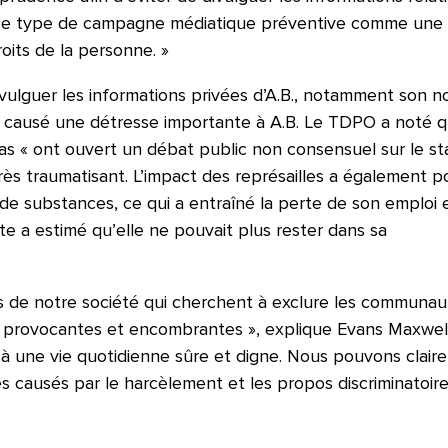
r ce type de campagne médiatique préventive comme une
oits de la personne. »
vulguer les informations privées d’A.B., notamment son n
nt causé une détresse importante à A.B. Le TDPO a noté 
 « ont ouvert un débat public non consensuel sur le st
é très traumatisant. L’impact des représailles a également 
e substances, ce qui a entraîné la perte de son emploi e
te a estimé qu’elle ne pouvait plus rester dans sa
ts de notre société qui cherchent à exclure les communau
 provocantes et encombrantes », explique Evans Maxwell
à une vie quotidienne sûre et digne. Nous pouvons clair
s causés par le harcèlement et les propos discriminatoir