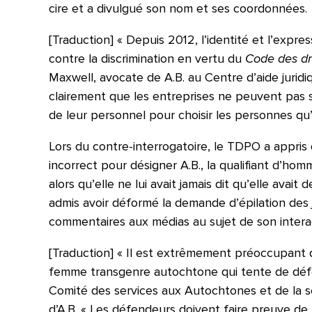
cire et a divulgué son nom et ses coordonnées.
[Traduction] « Depuis 2012, l’identité et l’exp
contre la discrimination en vertu du
Code des dr
Maxwell, avocate de A.B. au Centre d’aide juridi
clairement que les entreprises ne peuvent pas se
de leur personnel pour choisir les personnes qu’
Lors du contre-interrogatoire, le TDPO a appris 
incorrect pour désigner A.B., la qualifiant d’hom
alors qu’elle ne lui avait jamais dit qu’elle ava
admis avoir déformé la demande d’épilation des j
commentaires aux médias au sujet de son intera
[Traduction] « Il est extrêmement préoccupant 
femme transgenre autochtone qui tente de défe
Comité des services aux Autochtones et de la sen
d’A.B. « Les défendeurs doivent faire preuve de 