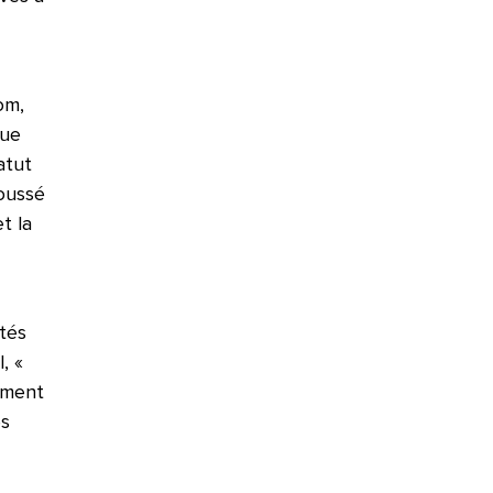
om,
que
atut
poussé
t la
tés
, «
ement
es