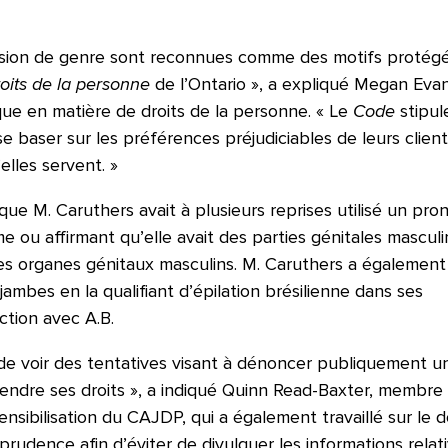
ression de genre sont reconnues comme des motifs protég
oits de la personne
de l’Ontario », a expliqué Megan Eva
que en matière de droits de la personne. « Le
Code
stipul
 baser sur les préférences préjudiciables de leurs clien
elles servent. »
que M. Caruthers avait à plusieurs reprises utilisé un pr
me ou affirmant qu’elle avait des parties génitales masculi
it des organes génitaux masculins. M. Caruthers a également
ambes en la qualifiant d’épilation brésilienne dans ses
ction avec A.B.
de voir des tentatives visant à dénoncer publiquement u
ndre ses droits », a indiqué Quinn Read-Baxter, membre
sibilisation du CAJDP, qui a également travaillé sur le d
prudence afin d’éviter de divulguer les informations relat