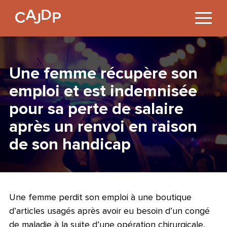
Jump
to
Content
Une femme récupère son
emploi et est indemnisée
pour sa perte de salaire
après un renvoi en raison
de son handicap
Une femme perdit son emploi à une boutique
d’articles usagés après avoir eu besoin d’un congé
de maladie à la suite d’une opération chirurgicale,