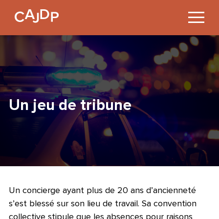
Jump
to
Content
Un jeu de tribune
Un concierge ayant plus de 20 ans d’ancienneté
s’est blessé sur son lieu de travail. Sa convention
collective stipule que les absences pour raisons